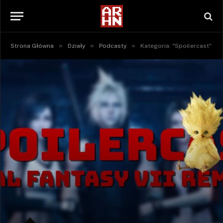
»
»
»
Strona Główna
Działy
Podcasty
Kategoria: "Spoilercast"