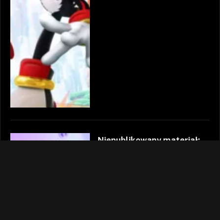
Niepublikowany materiał:
Budowa nowego PC to
relax/study to (wiosna
2023)
Autor:
Redakcja arhn.eu
20.06.2024