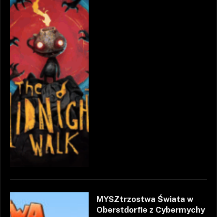
MYSZtrzostwa Świata w
Oberstdorfie z Cybermychy