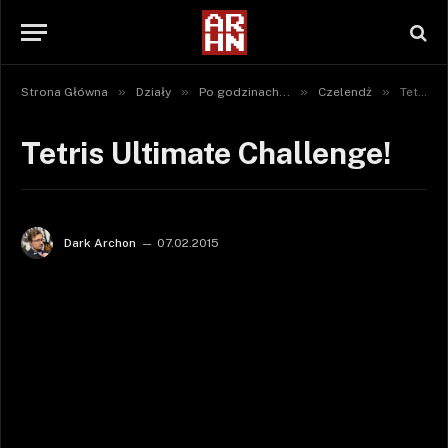
»
»
»
»
Strona Główna
Działy
Po godzinach...
Czelendż
Tetris Ultimate Challenge!
Tetris Ultimate Challenge!
Dark Archon
07.02.2015