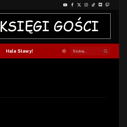
YouTube
Facebook
X
Instagram
TikTok
Discord
Twitch
(Twitter)
Hala Sławy!