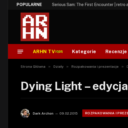
POPULARNE
Serious Sam: The First Encounter | retro 
ARHN TV
Kategorie
Recenzje
»
»
»
Strona Główna
Działy
Rozpakowania i prezentacje
Dying Light – edycj
ROZPAKOWANIA I PREZ
Dark Archon
09.02.2015