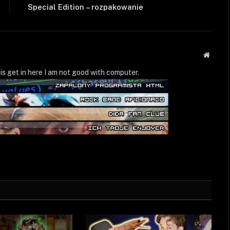
Special Edition – rozpakowanie
Strona
WWW
is get in here I am not good with computer.