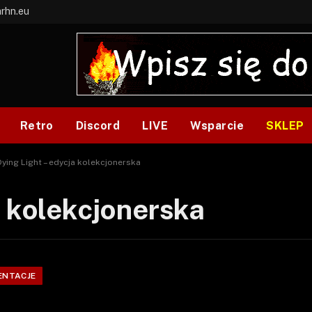
arhn.eu
Retro
Discord
LIVE
Wsparcie
SKLEP
Dying Light – edycja kolekcjonerska
a kolekcjonerska
ENTACJE