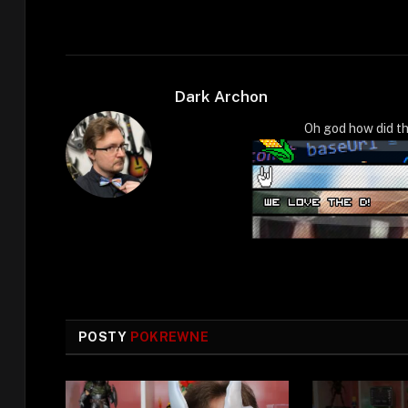
Dark Archon
Oh god how did th
POSTY
POKREWNE