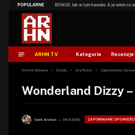
POPULARNE
ARHN TV
Kategorie
Recenzje
»
»
»
Strona Główna
Działy
Gry Retro
Zapomniane Opowi
Wonderland Dizzy –
ZAPOMNIANE OPOWIEŚC
Dark Archon
04.11.2015