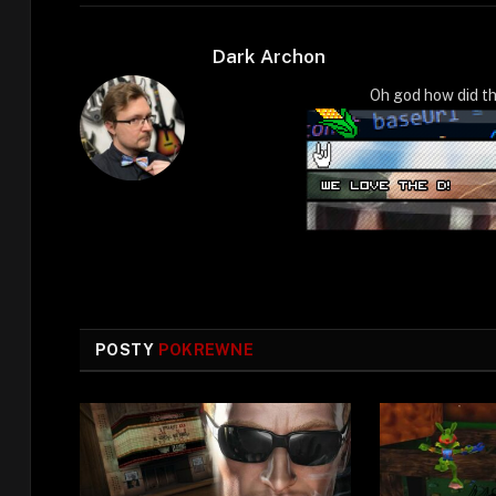
Dark Archon
Oh god how did th
POSTY
POKREWNE