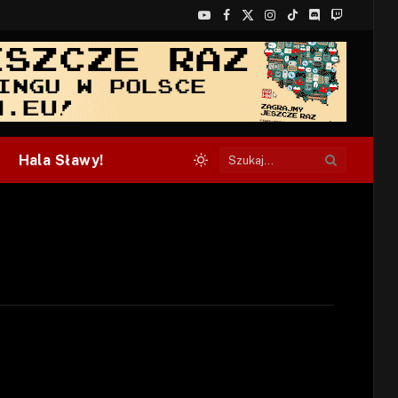
YouTube
Facebook
X
Instagram
TikTok
Discord
Twitch
(Twitter)
Hala Sławy!