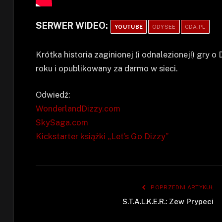
SERWER WIDEO:
YOUTUBE
ODYSEE
CDA.PL
Krótka historia zaginionej (i odnalezionej!) gry
roku i opublikowany za darmo w sieci.
Odwiedź:
WonderlandDizzy.com
SkySaga.com
Kickstarter książki „Let’s Go Dizzy”
POPRZEDNI ARTYKUŁ
S.T.A.L.K.E.R.: Zew Prypeci