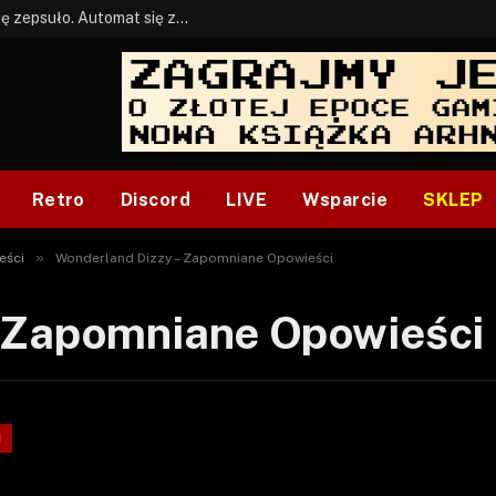
BONUS: Jak w tym kawale. A ja wiem co się zepsuło. Automat się zepsuł.
Retro
Discord
LIVE
Wsparcie
SKLEP
»
eści
Wonderland Dizzy – Zapomniane Opowieści
 Zapomniane Opowieści
I