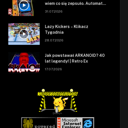
wiem co się zepsuło. Automat
się zepsuł.
31.07.2026
Lazy Kickers – Klikacz
Tygodnia
28.07.2026
Jak powstawał ARKANOID? 40
lat legendy! | Retro Ex
17.07.2026