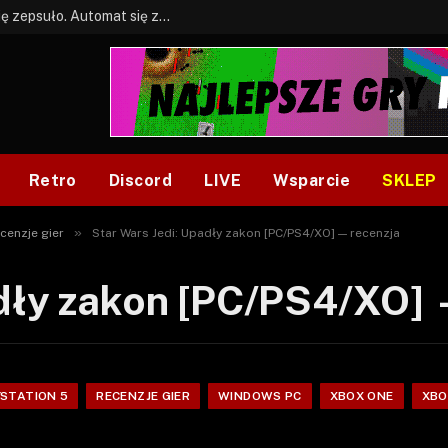
BONUS: Jak w tym kawale. A ja wiem co się zepsuło. Automat się zepsuł.
Retro
Discord
LIVE
Wsparcie
SKLEP
»
cenzje gier
Star Wars Jedi: Upadły zakon [PC/PS4/XO] — recenzja
adły zakon [PC/PS4/XO] 
YSTATION 5
RECENZJE GIER
WINDOWS PC
XBOX ONE
XBOX