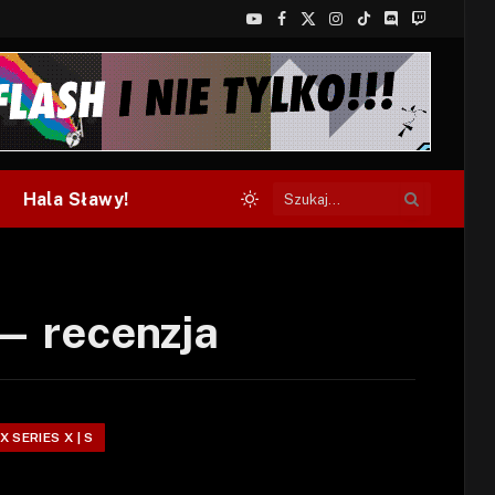
YouTube
Facebook
X
Instagram
TikTok
Discord
Twitch
(Twitter)
Hala Sławy!
— recenzja
 SERIES X | S