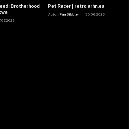
reed: Brotherhood
Pet Racer | retro arhn.eu
ctwa
Autor:
Pan Dibbler
30.06.2026
7.07.2026