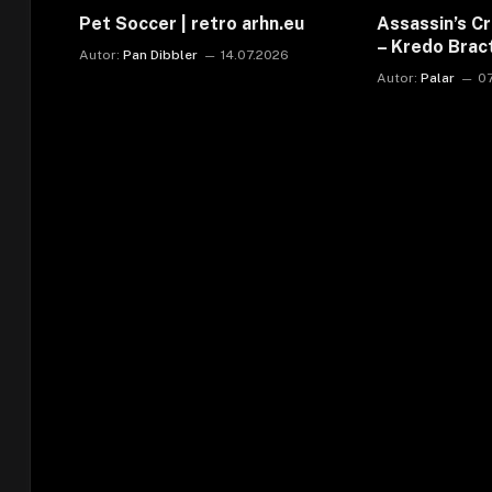
Pet Soccer | retro arhn.eu
Assassin’s C
– Kredo Bra
Autor:
Pan Dibbler
14.07.2026
Autor:
Palar
0