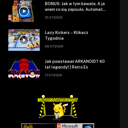
BONUS: Jak w tym kawale. A ja
wiem co się zepsuło. Automat
się zepsuł.
31.07.2026
Lazy Kickers – Klikacz
Tygodnia
28.07.2026
Jak powstawał ARKANOID? 40
lat legendy! | Retro Ex
17.07.2026