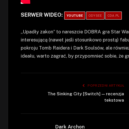
SERWER WIDEO:
YOUTUBE
ODYSEE
CDA.PL
„Upadły zakon” to nareszcie DOBRA gra Star Wars
interesującą (nawet jeśli stosunkowo prostą) fab
pokroju Tomb Raidera i Dark Soulsów, ale również
ideału, warto zagrać, by przypomnieć sobie, że 
POPRZEDNI ARTYKUŁ
The Sinking City [Switch] — recenzja
tekstowa
Dark Archon