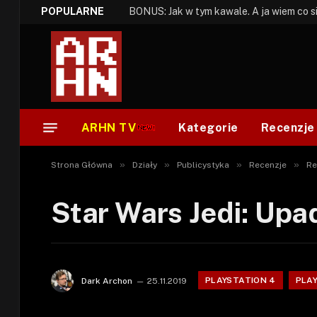
POPULARNE
ARHN TV
Kategorie
Recenzje
»
»
»
»
Strona Główna
Działy
Publicystyka
Recenzje
Re
Star Wars Jedi: Up
PLAYSTATION 4
PLA
Dark Archon
25.11.2019