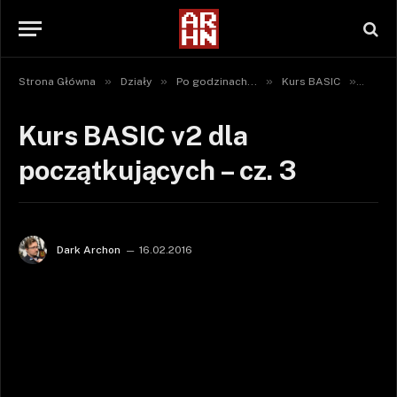
»
»
»
»
Strona Główna
Działy
Po godzinach...
Kurs BASIC
Kurs B
Kurs BASIC v2 dla
początkujących – cz. 3
Dark Archon
16.02.2016