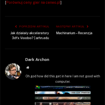
[
Porównuj ceny gier na ceneo.pl
]
POPRZEDNI ARTYKUŁ
NASTĘPNY ARTYKUŁ
Jak działały akceleratory
Machinarium – Recenzja
3dfx Voodoo? | arhn.edu
Dark Archon
Strona
WWW
Oh god how did this get in here I am not good with
computer.