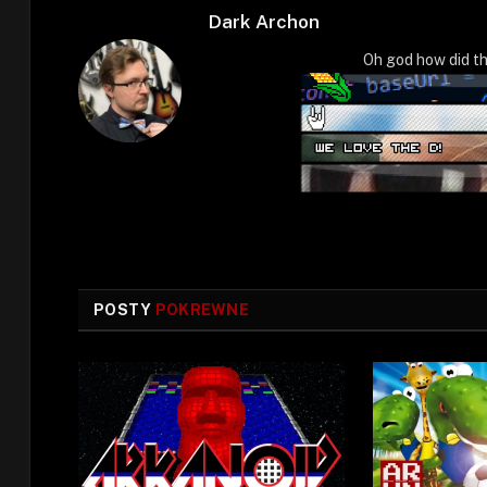
Dark Archon
Oh god how did th
POSTY
POKREWNE