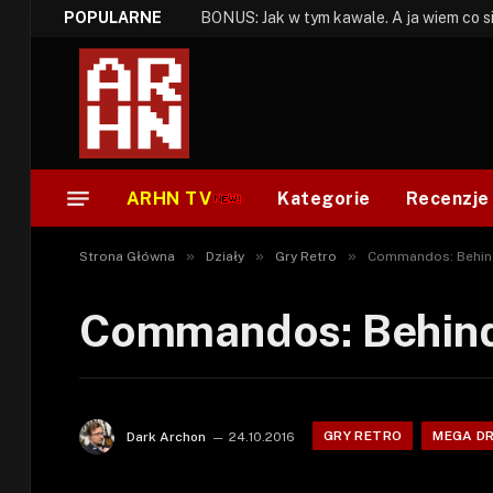
POPULARNE
ARHN TV
Kategorie
Recenzje
»
»
»
Strona Główna
Działy
Gry Retro
Commandos: Behind
Commandos: Behind
GRY RETRO
MEGA DR
Dark Archon
24.10.2016