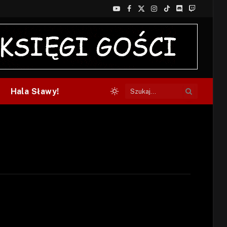
YouTube
Facebook
X
Instagram
TikTok
Discord
Twitch
(Twitter)
Hala Sławy!