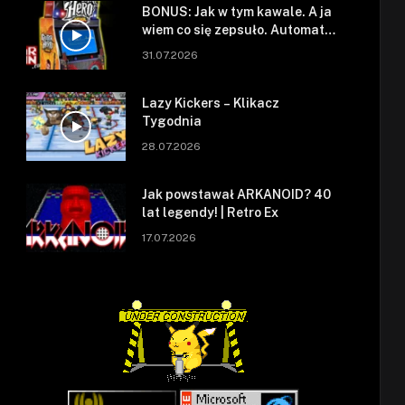
BONUS: Jak w tym kawale. A ja
wiem co się zepsuło. Automat
się zepsuł.
31.07.2026
Lazy Kickers – Klikacz
Tygodnia
28.07.2026
Jak powstawał ARKANOID? 40
lat legendy! | Retro Ex
17.07.2026