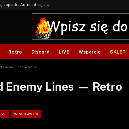
BONUS: Jak w tym kawale. A ja wiem co się zepsuło. Automat się zepsuł.
Retro
Discord
LIVE
Wsparcie
SKLEP
 Enemy Lines — Retro
 Enemy Lines — Retro
IVE
WINDOWS PC