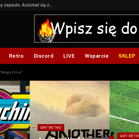
BONUS: Jak w tym kawale. A ja wiem co się zepsuło. Automat się zepsuł.
Retro
Discord
LIVE
Wsparcie
SKLEP
 "Mega Drive"
GRY RETRO
GRY RET