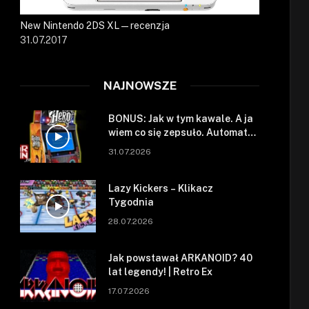
New Nintendo 2DS XL — recenzja
31.07.2017
NAJNOWSZE
BONUS: Jak w tym kawale. A ja
wiem co się zepsuło. Automat
się zepsuł.
31.07.2026
Lazy Kickers – Klikacz
Tygodnia
28.07.2026
Jak powstawał ARKANOID? 40
lat legendy! | Retro Ex
17.07.2026