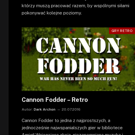
którzy muszą pracować razem, by wspólnymi siłami
pokonywać kolejne poziomy.
GRY RETRO
Cannon Fodder – Retro
Autor:
Dark Archon
20.07.2016
Cannon Fodder to jedna z najprostszych, a
jednocześnie najwspanialszych gier w bibliotece
Amigi! Wciągająca akcja, niezapomniana muzyka i