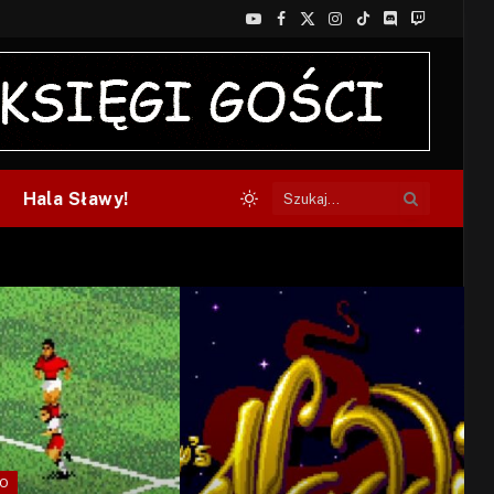
YouTube
Facebook
X
Instagram
TikTok
Discord
Twitch
(Twitter)
Hala Sławy!
RO