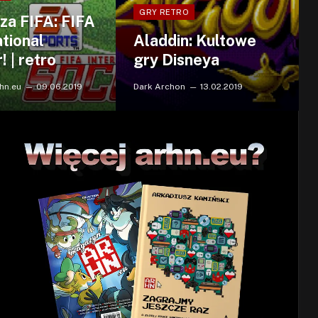
GRY RETRO
za FIFA: FIFA
ational
Aladdin: Kultowe
 | retro
gry Disneya
hn.eu
09.06.2019
Dark Archon
13.02.2019