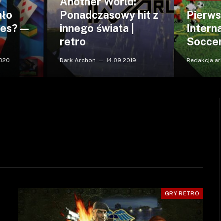
Another World:
ało
Ponadczasowy hit z
Pierws
nes? —
innego świata |
Intern
retro
Soccer!
2020
Dark Archon
14.09.2019
Redakcja ar
GRY RETRO