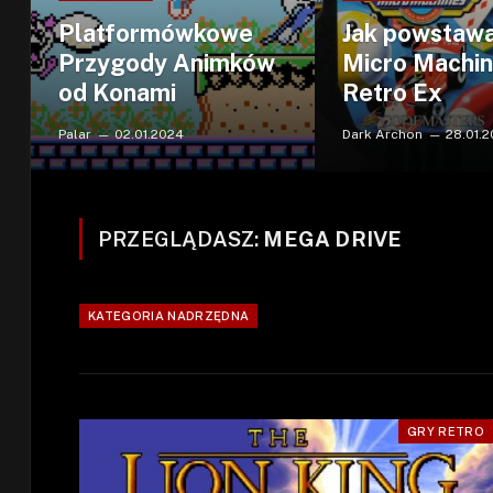
Platformówkowe
Jak powstaw
Przygody Animków
Micro Machi
od Konami
Retro Ex
Palar
02.01.2024
Dark Archon
28.01.
PRZEGLĄDASZ:
MEGA DRIVE
KATEGORIA NADRZĘDNA
GRY RETRO