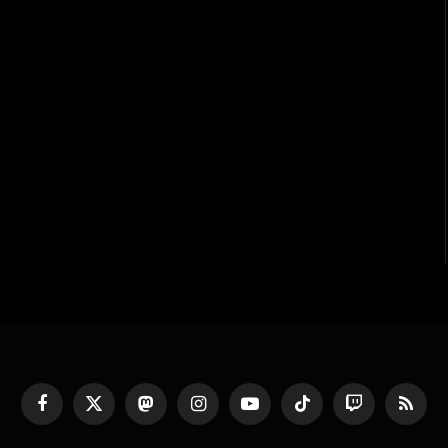
Facebook
X
Mastodon
Instagram
YouTube
TikTok
Twitch
RSS
(Twitter)