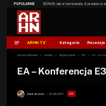
POPULARNE
ARHN TV
Kategorie
Recenzje
»
»
»
»
Strona Główna
Działy
Wydarzenia
E3
EA – Konf
EA – Konferencja E
E3
Dark Archon
10.06.2017