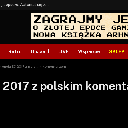
BONUS: Jak w tym kawale. A ja wiem co się zepsuło. Automat się zepsuł.
Retro
Discord
LIVE
Wsparcie
SKLEP
erencja E3 2017 z polskim komentarzem
3 2017 z polskim komen