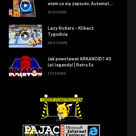
wiem co się zepsuło. Automat
się zepsuł.
31.07.2026
Lazy Kickers – Klikacz
Tygodnia
28.07.2026
Jak powstawał ARKANOID? 40
lat legendy! | Retro Ex
17.07.2026