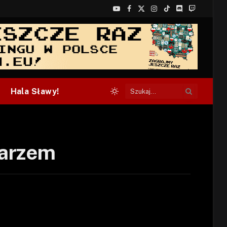
YouTube
Facebook
X
Instagram
TikTok
Discord
Twitch
(Twitter)
Hala Sławy!
tarzem