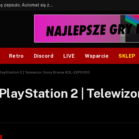
BONUS: Jak w tym kawale. A ja wiem co się zepsuło. Automat się zepsuł.
Retro
Discord
LIVE
Wsparcie
SKLEP
ayStation 2 | Telewizor Sony Bravia KDL-22PX300
layStation 2 | Telewizo