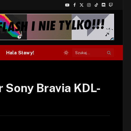
YouTube
Facebook
X
Instagram
TikTok
Discord
Twitch
(Twitter)
Hala Sławy!
r Sony Bravia KDL-