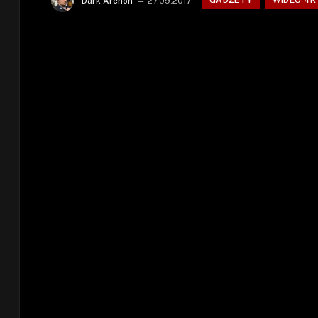
GADŻETY
WIDEO 4K
Dark Archon
27.09.2017