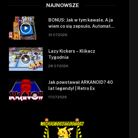
NAJNOWSZE
BONUS: Jak w tym kawale. A ja
wiem co się zepsuło. Automat
się zepsuł.
31.07.2026
Lazy Kickers – Klikacz
Tygodnia
28.07.2026
Jak powstawał ARKANOID? 40
lat legendy! | Retro Ex
17.07.2026