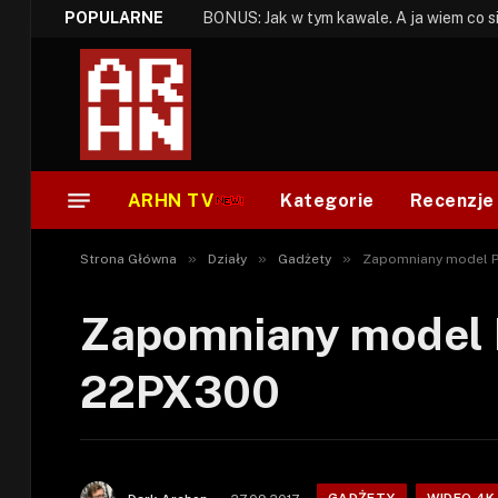
POPULARNE
ARHN TV
Kategorie
Recenzje
»
»
»
Strona Główna
Działy
Gadżety
Zapomniany model Pl
Zapomniany model P
22PX300