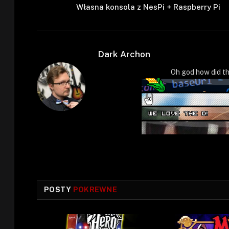
Własna konsola z NesPi + Raspberry Pi
Dark Archon
Oh god how did th
POSTY
POKREWNE