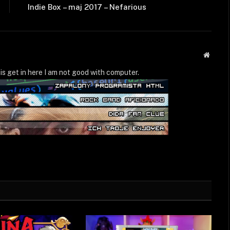
Indie Box – maj 2017 – Nefarious
Strona
WWW
is get in here I am not good with computer.