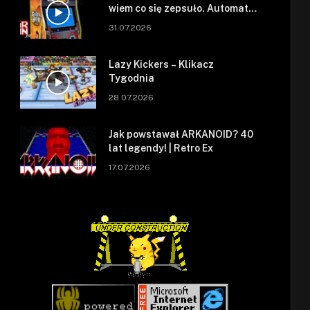
wiem co się zepsuło. Automat
się zepsuł.
31.07.2026
Lazy Kickers – Klikacz
Tygodnia
28.07.2026
Jak powstawał ARKANOID? 40
lat legendy! | Retro Ex
17.07.2026