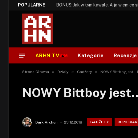
POPULARNE
ARHN TV
Kategorie
Recenzje
»
»
»
Strona Główna
Działy
Gadżety
NOWY Bittboy jest… l
NOWY Bittboy jest… 
GADŻETY
RUPIECIAR
Dark Archon
23.12.2018