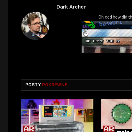
Dark Archon
Oh god how did th
POSTY
POKREWNE