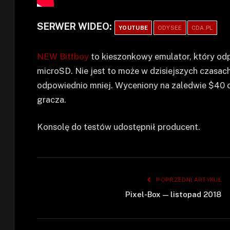
SERWER WIDEO:
YOUTUBE
ODYSEE
CDA.PL
NEW Bittboy
to kieszonkowy emulator, który odp
microSD. Nie jest to może w dzisiejszych czasach
odpowiednio mniej. Wyceniony na zaledwie $40 o
gracza.
Konsolę do testów udostępnił producent.
POPRZEDNI ARTYKUŁ
Pixel-Box — listopad 2018