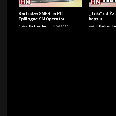
Kartridże SNES na PC —
„Triki” od Ża
Eplilogue SN Operator
kapslu
Autor:
Dark Archon
11.06.2026
Autor:
Dark Arch