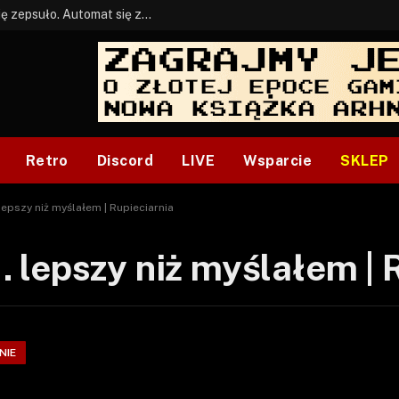
BONUS: Jak w tym kawale. A ja wiem co się zepsuło. Automat się zepsuł.
Retro
Discord
LIVE
Wsparcie
SKLEP
epszy niż myślałem | Rupieciarnia
lepszy niż myślałem | 
NIE