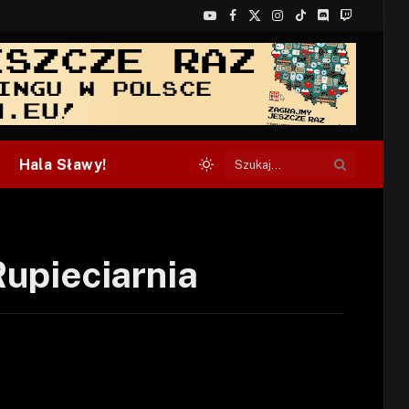
YouTube
Facebook
X
Instagram
TikTok
Discord
Twitch
(Twitter)
Hala Sławy!
Rupieciarnia