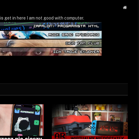
Strona
WWW
is get in here I am not good with computer.