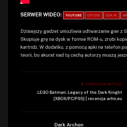
SERWER WIDEO:
YOUTUBE
ODYSEE
CDA.PL
AR
Dzisiejszy gadżet umożliwia odtwarzanie gier z S
Skopiuje grę na dysk w formie ROM-u, zrobi kop
kartridż. W dodatku, z pomocą apki na telefon 
teorii, bo akurat nad tą cechą autorzy muszą je
POPRZEDNI ARTYKUŁ
LEGO Batman: Legacy of the Dark Knight
[XBOX/PC/PS5] | recenzja arhn.eu
Dark Archon