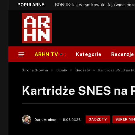
POPULARNE
ARHN TV
Kategorie
Recenzje
»
»
»
Strona Główna
Działy
Gadżety
Kartridże SNES na P
Kartridże SNES na 
GADŻETY
SUPER NI
Dark Archon
11.06.2026