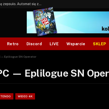
BONUS: Jak w tym kawale. A ja wiem co się zepsuło. Automat się zepsuł.
Retro
Discord
LIVE
Wsparcie
SKLEP
C — Eplilogue SN Operator
PC — Eplilogue SN Oper
NTENDO
WIDEO 4K