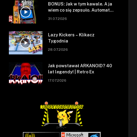
BONUS: Jak w tym kawale. A ja
wiem co się zepsuło. Automat
się zepsuł.
31.07.2026
Lazy Kickers – Klikacz
Tygodnia
28.07.2026
Jak powstawał ARKANOID? 40
lat legendy! | Retro Ex
17.07.2026