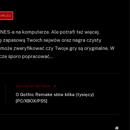
HN.EU
NES-a na komputerze. Ale potrafi też więcej.
ię zapasową Twoich sejwów oraz nagra czysty
pomoże zweryfikować czy Twoje gry są oryginalne. W
szcze sporo popracować…
NASTĘPNY ARTYKUŁ
O Gothic Remake słów kilka (tysięcy)
[PC/XBOX/PS5]
Strona