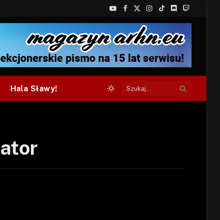
YouTube
Facebook
X
Instagram
TikTok
Discord
Twitch
(Twitter)
Hala Sławy!
ator