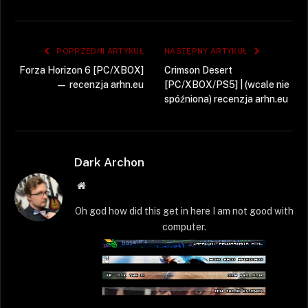
POPRZEDNI ARTYKUŁ
NASTĘPNY ARTYKUŁ
Forza Horizon 6 [PC/XBOX]
Crimson Desert
— recenzja arhn.eu
[PC/XBOX/PS5] | (wcale nie
spóźniona) recenzja arhn.eu
Dark Archon
Strona
WWW
Oh god how did this get in here I am not good with
computer.