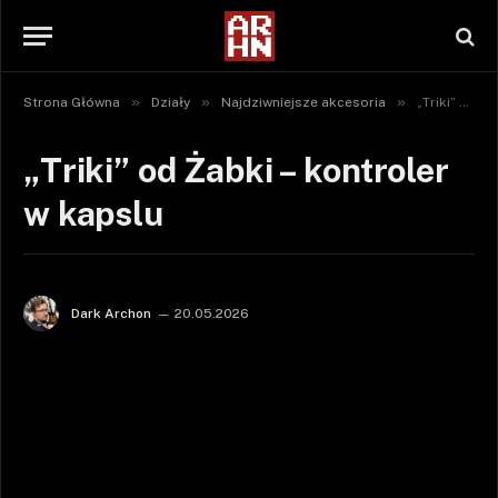
»
»
»
Strona Główna
Działy
Najdziwniejsze akcesoria
„Triki” od Żabki – kontroler w kapslu
„Triki” od Żabki – kontroler
w kapslu
Dark Archon
20.05.2026