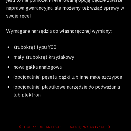
jeśli to nie pomoże. Preferowaną opcją będzie zawsze
naprawa gwarancyjna, ale możemy też wziąć sprawy w
swoje ręce!
Wymagane narzędzia do własnoręcznej wymiany:
śrubokręt typu Y00
mały śrubokręt krzyżakowy
nowa gałka analogowa
(opcjonalnie) pęseta, cążki lub inne małe szczypce
(opcjonalnie) plastikowe narzędzie do podważania
lub plektron
POPRZEDNI ARTYKUŁ
NASTĘPNY ARTYKUŁ