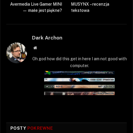
Avermedia Live Gamer MINI
MUSYNX – recenzja
— małe jest piękne?
tekstowa
Dark Archon
Strona
WWW
Oh god how did this get in here I am not good with
computer.
POSTY
POKREWNE