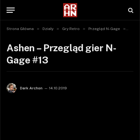
»
»
»
»
Strona Główna
Działy
Gry Retro
Przegląd N-Gage
Ashen
Ashen – Przegląd gier N-
Gage #13
Dark Archon
14.10.2019