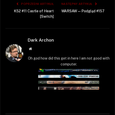
POPRZEDNI ARTYKUŁ
NASTĘPNY ARTYKUŁ
K52 #11 Castle of Heart
WARSAW — Podgląd #157
[Switch]
Dark Archon
Strona
WWW
Oh god how did this get in here I am not good with
computer.