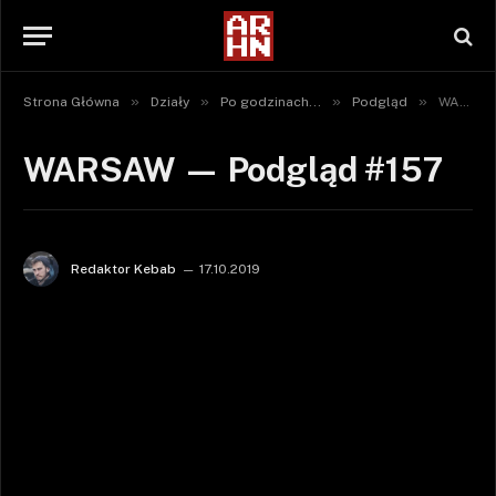
»
»
»
»
Strona Główna
Działy
Po godzinach...
Podgląd
WARSAW — Podgląd #157
WARSAW — Podgląd #157
Redaktor Kebab
17.10.2019