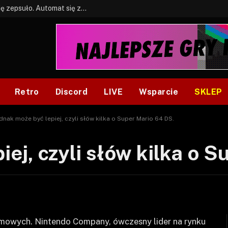
BONUS: Jak w tym kawale. A ja wiem co się zepsuło. Automat się zepsuł.
Retro
Discord
LIVE
Wsparcie
SKLEP
dnak może być lepiej, czyli słów kilka o Super Mario 64 DS.
ej, czyli słów kilka o 
ormowych. Nintendo Company, ówczesny lider na rynku