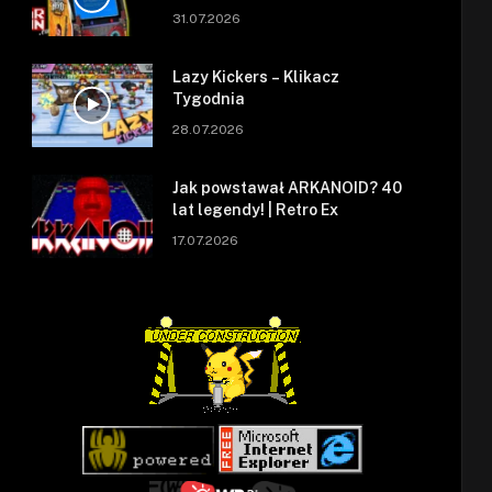
się zepsuł.
31.07.2026
Lazy Kickers – Klikacz
Tygodnia
28.07.2026
Jak powstawał ARKANOID? 40
lat legendy! | Retro Ex
17.07.2026