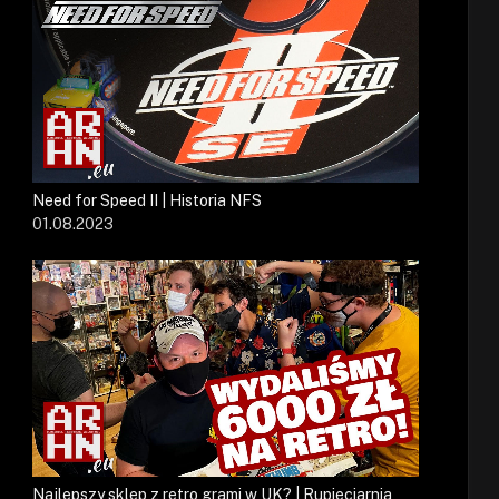
Need for Speed II | Historia NFS
01.08.2023
Najlepszy sklep z retro grami w UK? | Rupieciarnia