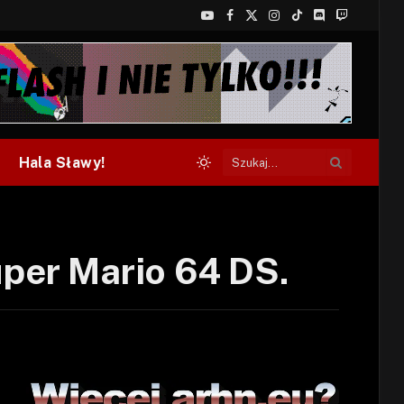
YouTube
Facebook
X
Instagram
TikTok
Discord
Twitch
(Twitter)
Hala Sławy!
Super Mario 64 DS.