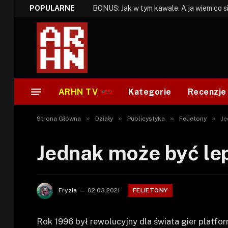
POPULARNE
ARHN TV
Kategorie
Recenzje
»
»
»
»
Strona Główna
Działy
Publicystyka
Felietony
Je
Jednak może być lepi
FELIETONY
Fryzia
02.03.2021
Rok 1996 był rewolucyjny dla świata gier platf