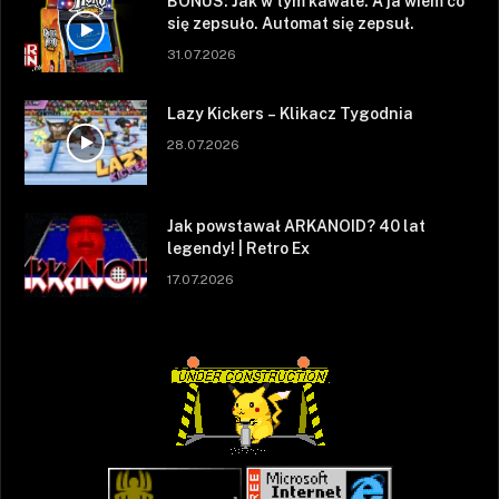
BONUS: Jak w tym kawale. A ja wiem co
się zepsuło. Automat się zepsuł.
31.07.2026
Lazy Kickers – Klikacz Tygodnia
28.07.2026
Jak powstawał ARKANOID? 40 lat
legendy! | Retro Ex
17.07.2026