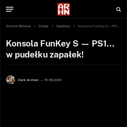
»
»
»
Strona Główna
Działy
Gadżety
Konsola FunKey S — PS1… w pudełku zapałek!
Konsola FunKey S — PS1…
w pudełku zapałek!
Dark Archon
15.06.2021