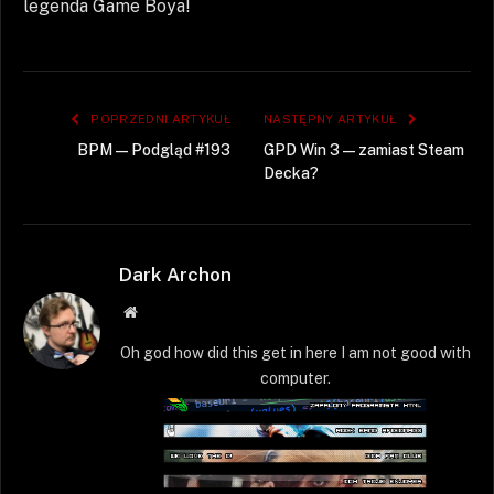
legenda Game Boya!
POPRZEDNI ARTYKUŁ
NASTĘPNY ARTYKUŁ
BPM — Podgląd #193
GPD Win 3 — zamiast Steam
Decka?
Dark Archon
Strona
WWW
Oh god how did this get in here I am not good with
computer.