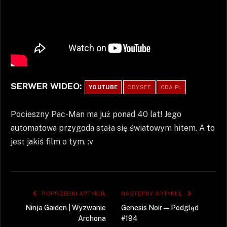
SERWER WIDEO:
YOUTUBE
ODYSEE
CDA.PL
Pocieszny Pac-Man ma już ponad 40 lat! Jego
automatowa przygoda stała się światowym hitem. A to
jest jakiś film o tym. :v
POPRZEDNI ARTYKUŁ
NASTĘPNY ARTYKUŁ
Ninja Gaiden | Wyzwanie
Genesis Noir — Podgląd
Archona
#194