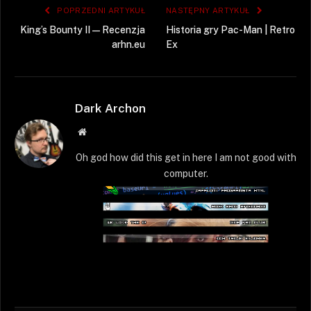
POPRZEDNI ARTYKUŁ
NASTĘPNY ARTYKUŁ
King’s Bounty II — Recenzja
Historia gry Pac-Man | Retro
arhn.eu
Ex
Dark Archon
Strona
WWW
Oh god how did this get in here I am not good with
computer.