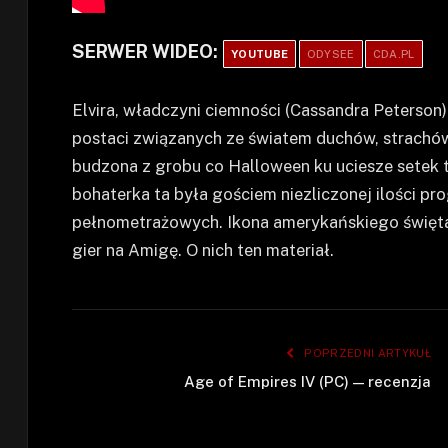
SERWER WIDEO:
YOUTUBE
ODYSEE
CDA.PL
Elvira, władczyni ciemności (Cassandra Peterson
postaci związanych ze światem duchów, strachó
budzona z grobu co Halloween ku uciesze setek ty
bohaterka ta była gościem niezliczonej ilości pro
pełnometrażowych. Ikona amerykańskiego święta 
gier na Amigę. O nich ten materiał.
POPRZEDNI ARTYKUŁ
Age of Empires IV (PC) — recenzja