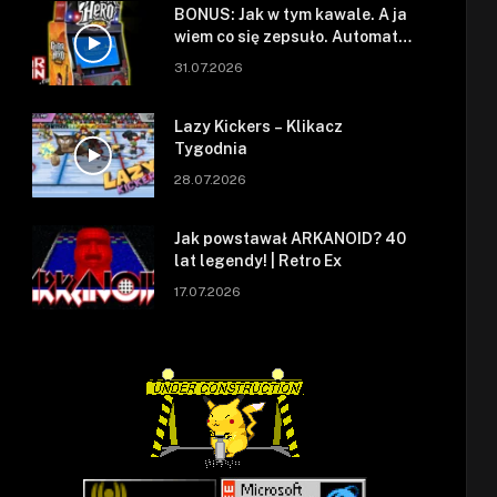
BONUS: Jak w tym kawale. A ja
wiem co się zepsuło. Automat
się zepsuł.
31.07.2026
Lazy Kickers – Klikacz
Tygodnia
28.07.2026
Jak powstawał ARKANOID? 40
lat legendy! | Retro Ex
17.07.2026