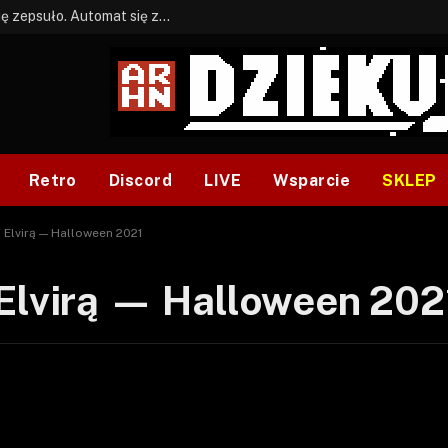
BONUS: Jak w tym kawale. A ja wiem co się zepsuło. Automat się zepsuł.
Retro
Discord
LIVE
Wsparcie
SKLEP
 Elvirą — Halloween 2021
 Elvirą — Halloween 202