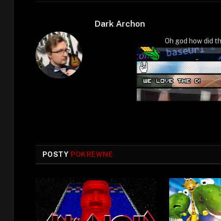
Dark Archon
Oh god how did th
POSTY
POKREWNE