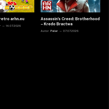
retro arhn.eu
Assassin’s Creed: Brotherhood
– Kredo Bractwa
r
14.07.2026
Autor:
Palar
07.07.2026