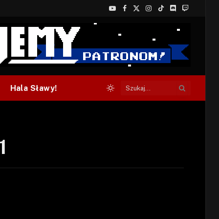
YouTube
Facebook
X
Instagram
TikTok
Discord
Twitch
(Twitter)
Hala Sławy!
1