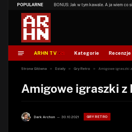
POPULARNE
ARHN TV
Kategorie
Recenzje
»
»
»
Strona Główna
Działy
Gry Retro
Amigowe igraszki z
Amigowe igraszki z
GRY RETRO
Dark Archon
30.10.2021