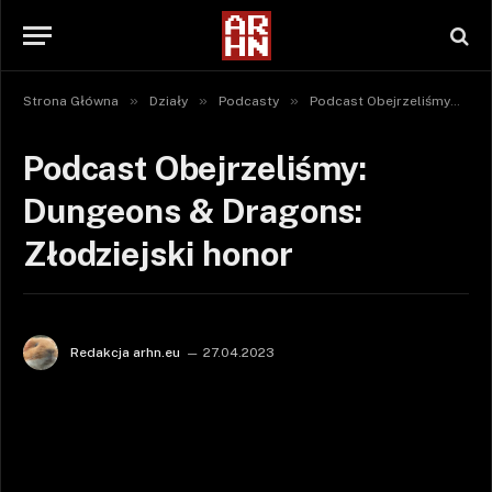
»
»
»
»
Strona Główna
Działy
Podcasty
Podcast Obejrzeliśmy
P
Podcast Obejrzeliśmy:
Dungeons & Dragons:
Złodziejski honor
Redakcja arhn.eu
27.04.2023