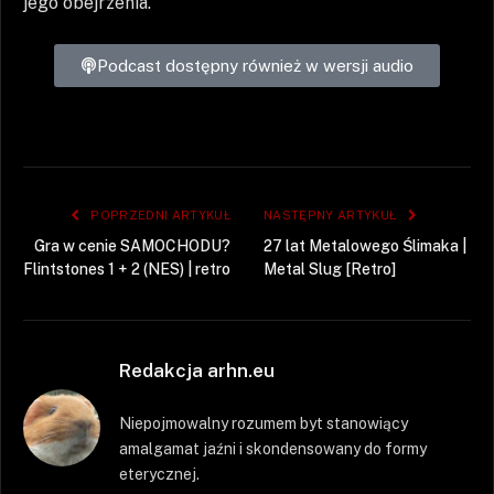
jego obejrzenia.
Podcast dostępny również w wersji audio
POPRZEDNI ARTYKUŁ
NASTĘPNY ARTYKUŁ
Gra w cenie SAMOCHODU?
27 lat Metalowego Ślimaka |
Flintstones 1 + 2 (NES) | retro
Metal Slug [Retro]
Redakcja arhn.eu
Niepojmowalny rozumem byt stanowiący
amalgamat jaźni i skondensowany do formy
eterycznej.