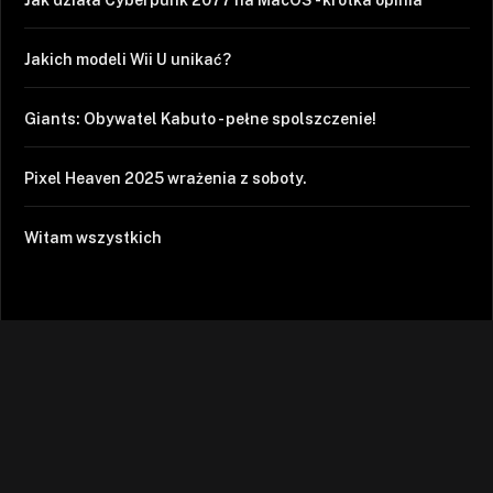
Jak działa Cyberpunk 2077 na MacOS - krótka opinia
Jakich modeli Wii U unikać?
Giants: Obywatel Kabuto - pełne spolszczenie!
Pixel Heaven 2025 wrażenia z soboty.
Witam wszystkich
Facebook
X
Mastodon
Instagram
YouTube
TikTok
Twitch
RSS
(Twitter)
© 2007-2026 arhn.eu. Kawie najedzone, prawa zastrzeżone.