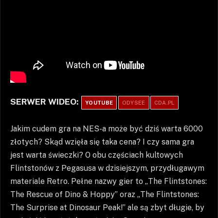
SERWER WIDEO:
YOUTUBE
ODYSEE
CDA.PL
Jakim cudem gra na NES-a może być dziś warta 6000
złotych? Skąd wzięła się taka cena? I czy sama gra
jest warta świeczki? O obu częściach kultowych
Flintstonów z Pegasusa w dzisiejszym, przydługawym
materiale Retro. Pełne nazwy gier to „The Flintstones:
The Rescue of Dino & Hoppy” oraz „The Flintstones:
The Surprise at Dinosaur Peak!” ale są zbyt długie, by