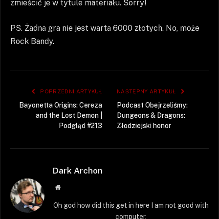
zmieścić je w tytule materiału. Sorry!
PS. Żadna gra nie jest warta 6000 złotych. No, może
Rock Bandy.
POPRZEDNI ARTYKUŁ
NASTĘPNY ARTYKUŁ
Bayonetta Origins: Cereza
Podcast Obejrzeliśmy:
and the Lost Demon |
Dungeons & Dragons:
Podgląd #213
Złodziejski honor
Dark Archon
Strona
WWW
Oh god how did this get in here I am not good with
computer.