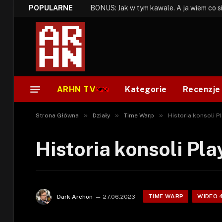
POPULARNE
ARHN TV
Kategorie
Recenzje
»
»
»
Strona Główna
Działy
Time Warp
Historia konsoli P
Historia konsoli Pl
TIME WARP
WIDEO 
Dark Archon
27.06.2023