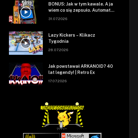
BONUS: Jak w tym kawale. A ja
wiem co się zepsuło. Automat
się zepsuł.
31.07.2026
Lazy Kickers – Klikacz
Tygodnia
28.07.2026
Jak powstawał ARKANOID? 40
lat legendy! | Retro Ex
17.07.2026