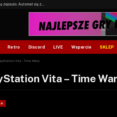
BONUS: Jak w tym kawale. A ja wiem co się zepsuło. Automat się zepsuł.
Retro
Discord
LIVE
Wsparcie
SKLEP
layStation Vita – Time Warp
ayStation Vita – Time Wa
4K