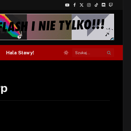
YouTube
Facebook
X
Instagram
TikTok
Discord
Twitch
(Twitter)
Hala Sławy!
rp