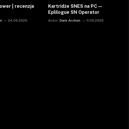
ower | recenzja
Kartridże SNES na PC —
Eplilogue SN Operator
on
24.06.2026
Autor:
Dark Archon
11.06.2026