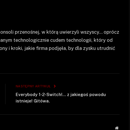
 konsoli przenośnej, w którą uwierzyli wszyscy… oprócz
wanym technologicznie cudem technologii, który od
ny i kroki, jakie firma podjęła, by dla zysku utrudnić
NASTĘPNY ARTYKUŁ
Everybody 1-2-Switch!… z jakiegoś powodu
istnieje! Gitówa.
Strona