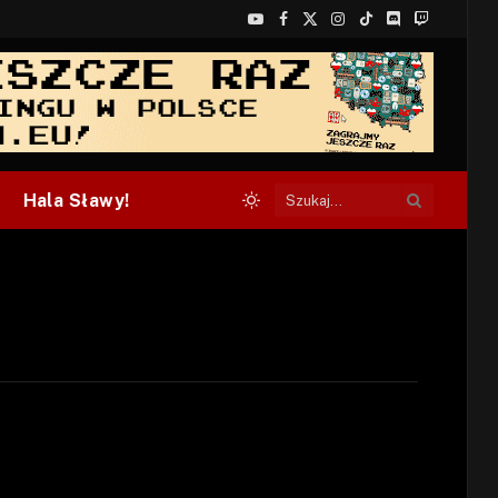
YouTube
Facebook
X
Instagram
TikTok
Discord
Twitch
(Twitter)
Hala Sławy!