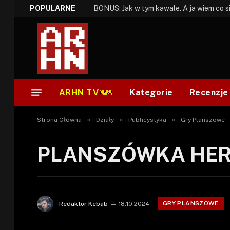
POPULARNE
ARHN TV
Kategorie
Recenzje
»
»
»
Strona Główna
Działy
Publicystyka
Gry Planszowe
PLANSZÓWKA HEROE
GRY PLANSZOWE
Redaktor Kebab
18.10.2024