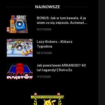
NAJNOWSZE
BONUS: Jak w tym kawale. A ja
wiem co się zepsuło. Automat
się zepsuł.
31.07.2026
Lazy Kickers – Klikacz
Tygodnia
28.07.2026
Jak powstawał ARKANOID? 40
lat legendy! | Retro Ex
17.07.2026