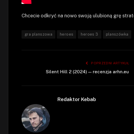
Chcecie odkryć na nowo swoją ulubioną grę str
gra planszowa
heroes
heroes 3
planszówka
POPRZEDNI ARTYKUŁ
Silent Hill 2 (2024) — recenzja arhn.eu
Redaktor Kebab