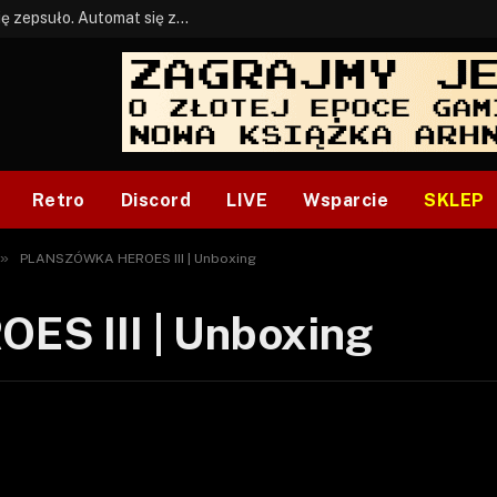
BONUS: Jak w tym kawale. A ja wiem co się zepsuło. Automat się zepsuł.
Retro
Discord
LIVE
Wsparcie
SKLEP
»
PLANSZÓWKA HEROES III | Unboxing
S III | Unboxing