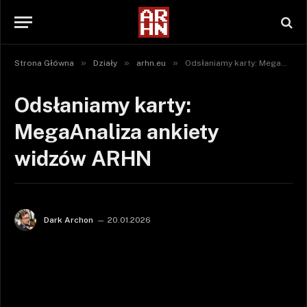
»
»
»
Strona Główna
Działy
arhn.eu
Odsłaniamy karty: MegaAnaliza ankiety widzów ARHN
Odsłaniamy karty:
MegaAnaliza ankiety
widzów ARHN
Dark Archon
20.01.2026