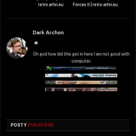
retro arhn.eu
Forces II | retro arhn.eu
Dark Archon
Strona
WWW
Oh god how did this get in here I am not good with
computer.
POSTY
POKREWNE