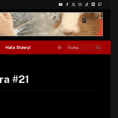
YouTube
Facebook
X
Instagram
TikTok
Discord
Twitch
(Twitter)
Hala Sławy!
ra #21