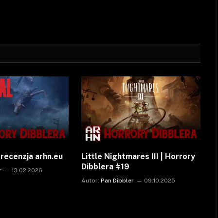
ecenzja arhn.eu
Little Nightmares III | Horrory
Dibblera #19
r
13.02.2026
Autor:
Pan Dibbler
09.10.2025