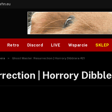
arhn.eu
Retro
Discord
LIVE
Wsparcie
SKLEP
»
lera
Ghost Master: Resurrection | Horrory Dibblera #21
rection | Horrory Dibble