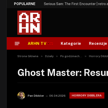
POPULARNE
Serious Sam: The First Encounter | retro 
ARHN TV
Kategorie
Recenzje
»
»
»
Strona Główna
Działy
Po godzinach...
Horrory Dibb
Ghost Master: Resur
HORRORY DIBBLERA
Pan Dibbler
06.04.2026