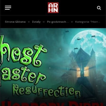
»
»
»
Strona Główna
Działy
Po godzinach...
Kategoria: "Horrory Dibblera"