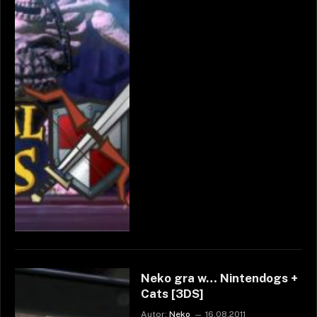
Neko gra w… Nintendogs +
Cats [3DS]
Autor:
Neko
16.08.2011