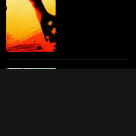
Fire Emblem Engage |
Podgląd #210
Autor:
Palar
09.02.2023