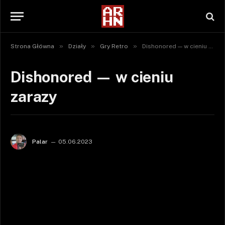
»
»
»
Strona Główna
Działy
Gry Retro
Dishonored — w cieniu zarazy
Dishonored — w cieniu
zarazy
Palar
05.06.2023