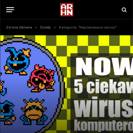
»
»
Strona Główna
Działy
Kategoria: "Najciekawsze wirusy"