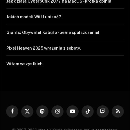
Jak działa Cyberpunk 2077 na MacOS - krótka opinia
Jakich modeli Wii U unikać?
Giants: Obywatel Kabuto - pełne spolszczenie!
Pixel Heaven 2025 wrażenia z soboty.
Witam wszystkich
Facebook
X
Mastodon
Instagram
YouTube
TikTok
Twitch
RSS
(Twitter)