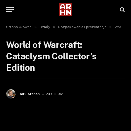
»
»
»
Strona Główna
Działy
Rozpakowania i prezentacje
World of Warcraft: Cataclysm Collector’s Edition
World of Warcraft:
Cataclysm Collector’s
Edition
Dark Archon
24.01.2012