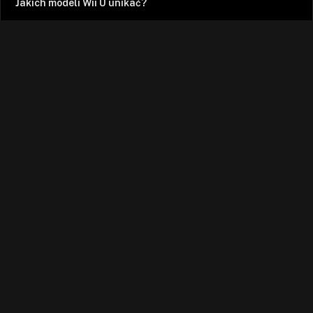
Jakich modeli Wii U unikać?
Giants: Obywatel Kabuto - pełne spolszczenie!
Pixel Heaven 2025 wrażenia z soboty.
Witam wszystkich
Facebook
X
Mastodon
Instagram
YouTube
TikTok
Twitch
RSS
(Twitter)
© 2007-2026 arhn.eu. Kawie najedzone, prawa zastrzeżone.