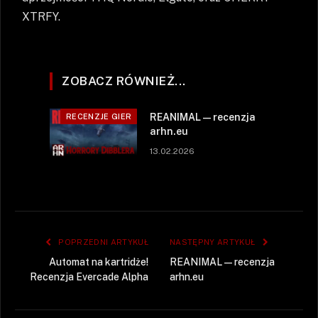
XTRFY.
ZOBACZ RÓWNIEŻ...
REANIMAL — recenzja
RECENZJE GIER
arhn.eu
13.02.2026
POPRZEDNI ARTYKUŁ
NASTĘPNY ARTYKUŁ
Automat na kartridże!
REANIMAL — recenzja
Recenzja Evercade Alpha
arhn.eu