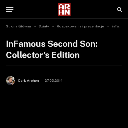
»
»
»
Strona Główna
Działy
Rozpakowania i prezentacje
inFamous Second Son: Collector’s Edition
inFamous Second Son:
Collector’s Edition
Dark Archon
27.03.2014