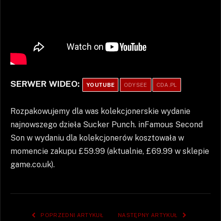
SERWER WIDEO:
YOUTUBE
ODYSEE
CDA.PL
Rozpakowujemy dla was kolekcjonerskie wydanie
najnowszego dzieła Sucker Punch. inFamous Second
Son w wydaniu dla kolekcjonerów kosztowała w
momencie zakupu £59.99 (aktualnie, £69.99 w sklepie
game.co.uk).
POPRZEDNI ARTYKUŁ
NASTĘPNY ARTYKUŁ