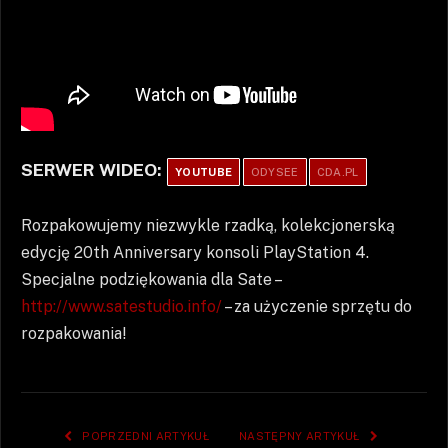
SERWER WIDEO:
YOUTUBE
ODYSEE
CDA.PL
Rozpakowujemy niezwykle rzadką, kolekcjonerską
edycję 20th Anniversary konsoli PlayStation 4.
Specjalne podziękowania dla Sate –
http://www.satestudio.info/
– za użyczenie sprzętu do
rozpakowania!
POPRZEDNI ARTYKUŁ
NASTĘPNY ARTYKUŁ