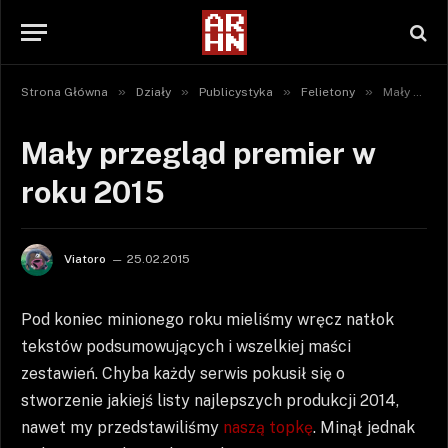
»
»
»
»
Strona Główna
Działy
Publicystyka
Felietony
Mały przegląd premier w roku 2015
Mały przegląd premier w
roku 2015
Viatoro
25.02.2015
Pod koniec minionego roku mieliśmy wręcz natłok
tekstów podsumowujących i wszelkiej maści
zestawień. Chyba każdy serwis pokusił się o
stworzenie jakiejś listy najlepszych produkcji 2014,
nawet my przedstawiliśmy
naszą topkę
. Minął jednak