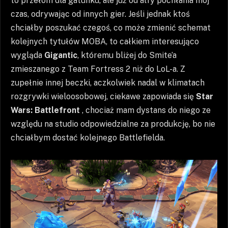
to przełom dla gatunku, ale już od alfy pochłania mój
czas, odrywając od innych gier. Jeśli jednak ktoś
chciałby poszukać czegoś, co może zmienić schemat
kolejnych tytułów MOBA, to całkiem interesująco
wygląda
Gigantic
, któremu bliżej do Smite’a
zmieszanego z Team Fortress 2 niż do LoL-a. Z
zupełnie innej beczki, aczkolwiek nadal w klimatach
rozgrywki wieloosobowej, ciekawe zapowiada się
Star
Wars: Battlefront
, chociaż mam dystans do niego ze
względu na studio odpowiedzialne za produkcję, bo nie
chciałbym dostać kolejnego Battlefielda.