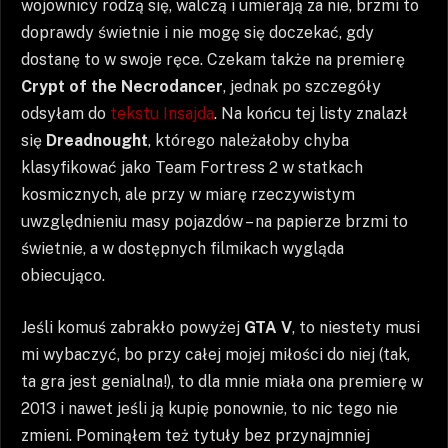
wojownicy rodzą się, walczą i umierają za nie, brzmi to
doprawdy świetnie i nie mogę się doczekać, gdy
dostanę to w swoje ręce. Czekam także na premierę
Crypt of the Necrodancer
, jednak po szczegóły
odsyłam do
tekstu Insajda
. Na końcu tej listy znalazł
się
Dreadnought
, którego należałoby chyba
klasyfikować jako Team Fortress 2 w statkach
kosmicznych, ale przy w miarę rzeczywistym
uwzględnieniu masy pojazdów – na papierze brzmi to
świetnie, a w dostępnych filmikach wygląda
obiecująco.
Jeśli komuś zabrakło powyżej
GTA V
, to niestety musi
mi wybaczyć, bo przy całej mojej miłości do niej (tak,
ta gra jest genialna!), to dla mnie miała ona premierę w
2013 i nawet jeśli ją kupię ponownie, to nic tego nie
zmieni. Pominąłem też tytuły bez przynajmniej