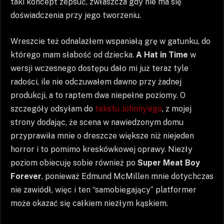
taki koncept zepsuć, zwłaszcza gdy nie ma się
doświadczenia przy jego tworzeniu.
Wreszcie też odnalazłem wspaniałą grę w gatunku, do
którego mam słabość od dziecka.
A Hat in Time
w
wersji wczesnego dostępu dało mi już teraz tyle
radości, ile nie odczuwałem dawno przy żadnej
produkcji, a to raptem dwa niepełne poziomy. O
szczegóły odsyłam do
tekstu Johnny’ego
, z mojej
strony dodając, że scena w nawiedzonym domu
przyprawiła mnie o dreszcze większe niż niejeden
horror i to pomimo kreskówkowej oprawy. Niezły
poziom obiecuję sobie również po
Super Meat Boy
Forever
, ponieważ Edmund McMillen mnie dotychczas
nie zawiódł, więc i ten “samobiegający” platformer
może okazać się całkiem niezłym kąskiem.