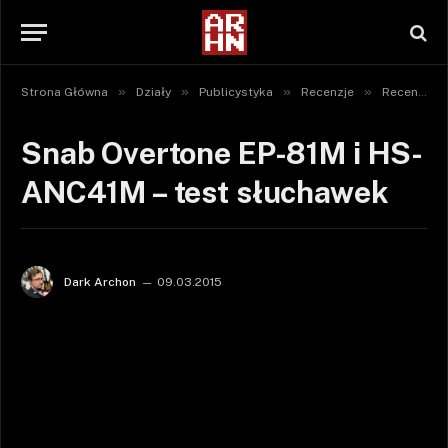
»
»
»
»
Strona Główna
Działy
Publicystyka
Recenzje
Recenzje sprzętu
Snab Overtone EP-81M i HS-
ANC41M – test słuchawek
Dark Archon
09.03.2015