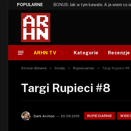
POPULARNE
ARHN TV
Kategorie
Recenzje
»
»
»
Strona Główna
Działy
Rupieciarnie
Targi Rupieci #8
Targi Rupieci #8
RUPIECIARNIE
WIDE
Dark Archon
20.09.2015