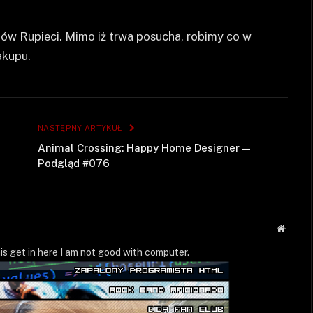
ów Rupieci. Mimo iż trwa posucha, robimy co w
akupu.
NASTĘPNY ARTYKUŁ
Animal Crossing: Happy Home Designer —
Podgląd #076
Strona
WWW
is get in here I am not good with computer.