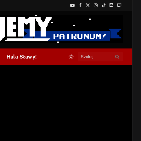
YouTube
Facebook
X
Instagram
TikTok
Discord
Twitch
(Twitter)
Hala Sławy!