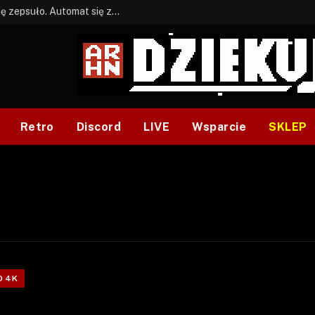
BONUS: Jak w tym kawale. A ja wiem co się zepsuło. Automat się zepsuł.
Retro
Discord
LIVE
Wsparcie
SKLEP
O 4K