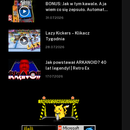
BONUS: Jak w tym kawale. A ja
wiem co się zepsuło. Automat
się zepsuł.
31.07.2026
Lazy Kickers – Klikacz
Tygodnia
28.07.2026
Jak powstawał ARKANOID? 40
lat legendy! | Retro Ex
17.07.2026