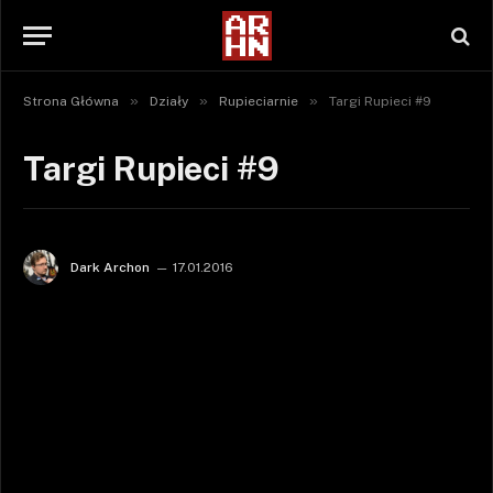
»
»
»
Strona Główna
Działy
Rupieciarnie
Targi Rupieci #9
Targi Rupieci #9
Dark Archon
17.01.2016