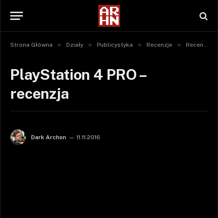
»
»
»
»
Strona Główna
Działy
Publicystyka
Recenzje
Recenzje sprzętu
PlayStation 4 PRO –
recenzja
Dark Archon
11.11.2016