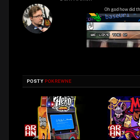
Oh god how did th
POSTY
POKREWNE