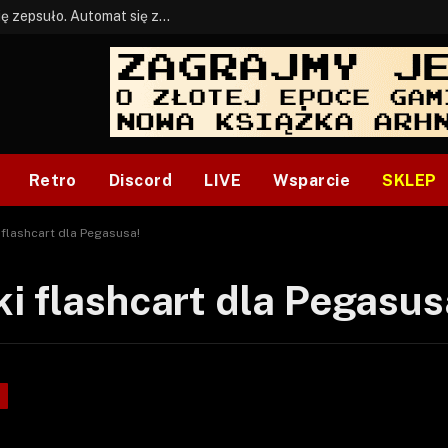
BONUS: Jak w tym kawale. A ja wiem co się zepsuło. Automat się zepsuł.
Retro
Discord
LIVE
Wsparcie
SKLEP
 flashcart dla Pegasusa!
i flashcart dla Pegasus