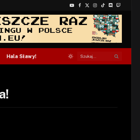
YouTube
Facebook
X
Instagram
TikTok
Discord
Twitch
(Twitter)
Hala Sławy!
a!