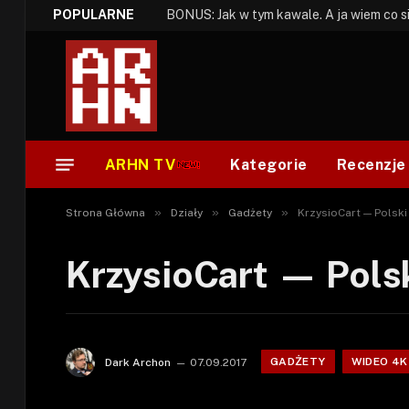
POPULARNE
ARHN TV
Kategorie
Recenzje
»
»
»
Strona Główna
Działy
Gadżety
KrzysioCart — Polski
KrzysioCart — Polsk
GADŻETY
WIDEO 4K
Dark Archon
07.09.2017