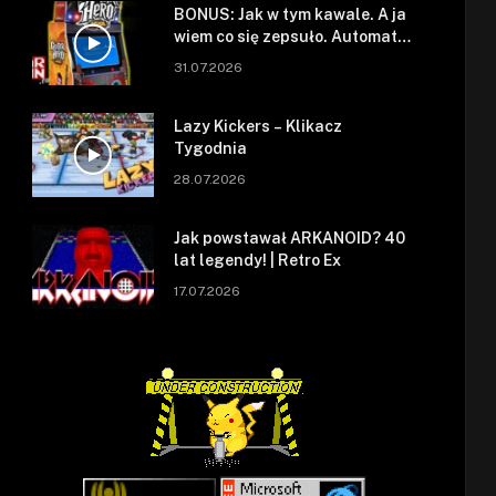
BONUS: Jak w tym kawale. A ja
wiem co się zepsuło. Automat
się zepsuł.
31.07.2026
Lazy Kickers – Klikacz
Tygodnia
28.07.2026
Jak powstawał ARKANOID? 40
lat legendy! | Retro Ex
17.07.2026