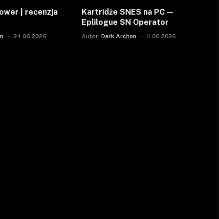
ower | recenzja
Kartridże SNES na PC —
Eplilogue SN Operator
on
24.06.2026
Autor:
Dark Archon
11.06.2026