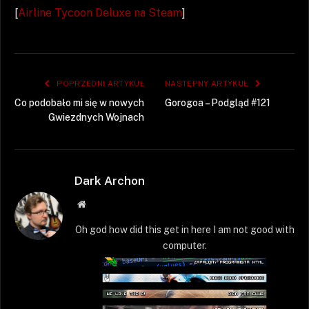
[
Airline Tycoon Deluxe na Steam
]
POPRZEDNI ARTYKUŁ
NASTĘPNY ARTYKUŁ
Co podobało mi się w nowych
Gorogoa – Podgląd #121
Gwiezdnych Wojnach
Dark Archon
Strona
WWW
Oh god how did this get in here I am not good with
computer.