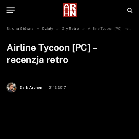
»
»
»
Strona Główna
Działy
Gry Retro
Airline Tycoon [PC] – recenzja retro
Airline Tycoon [PC] –
recenzja retro
Dark Archon
31.12.2017