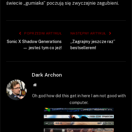
świecie „gumiaka” poczują się zwyczajnie zagubieni.
POPRZEDNI ARTYKUŁ
NASTĘPNY ARTYKUŁ
Sonic X Shadow Generations
„Zagrajmy jeszcze raz”
— jesteś tym co jeż!
bestsellerem!
Dark Archon
Strona
WWW
Oh god how did this get in here I am not good with
computer.