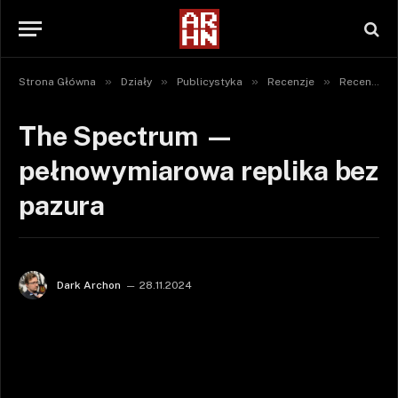
»
»
»
»
Strona Główna
Działy
Publicystyka
Recenzje
Recenzje sprzętu
The Spectrum —
pełnowymiarowa replika bez
pazura
Dark Archon
28.11.2024