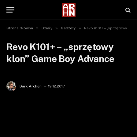
»
»
»
Strona Główna
Działy
Gadżety
Revo K101+ – „sprzętowy klon” Game Boy Advance
Revo K101+ – „sprzętowy
klon” Game Boy Advance
Dark Archon
19.12.2017