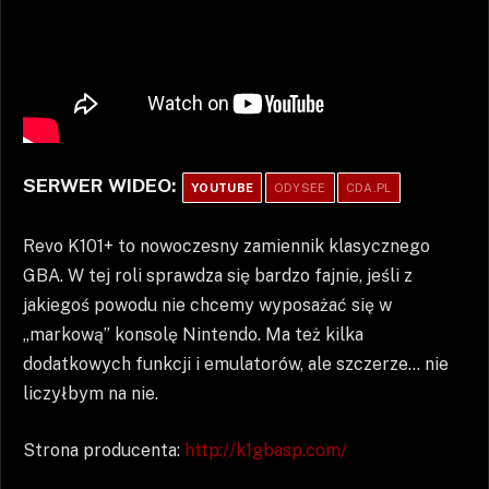
SERWER WIDEO:
YOUTUBE
ODYSEE
CDA.PL
Revo K101+ to nowoczesny zamiennik klasycznego
GBA. W tej roli sprawdza się bardzo fajnie, jeśli z
jakiegoś powodu nie chcemy wyposażać się w
„markową” konsolę Nintendo. Ma też kilka
dodatkowych funkcji i emulatorów, ale szczerze… nie
liczyłbym na nie.
Strona producenta:
http://k1gbasp.com/