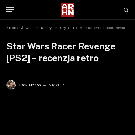
»
»
»
Strona Główna
Działy
Gry Retro
Star Wars Racer Revenge [PS2] – recenzja retro
Star Wars Racer Revenge
[PS2] – recenzja retro
Dark Archon
15.12.2017