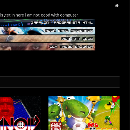
Strona
WWW
is get in here I am not good with computer.