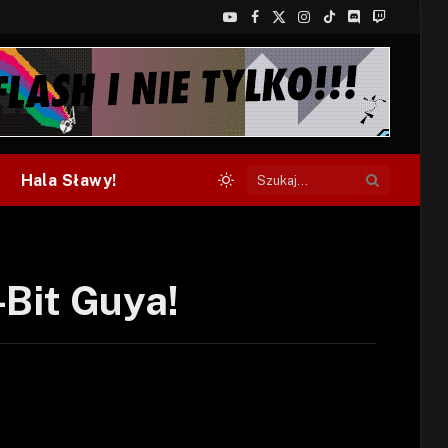
YouTube
Facebook
X
Instagram
TikTok
Discord
Twitch
(Twitter)
Hala Sławy!
-Bit Guya!