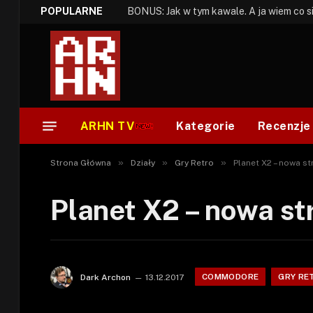
POPULARNE
ARHN TV
Kategorie
Recenzje
»
»
»
Strona Główna
Działy
Gry Retro
Planet X2 – nowa st
Planet X2 – nowa st
COMMODORE
GRY RE
Dark Archon
13.12.2017