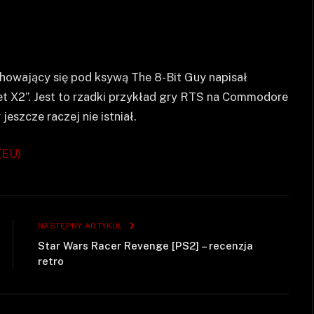
chowający się pod ksywą The 8-Bit Guy napisał
et X2”. Jest to rzadki przykład gry RTS na Commodore
eszcze raczej nie istniał.
(EU)
NASTĘPNY ARTYKUŁ
Star Wars Racer Revenge [PS2] – recenzja
retro