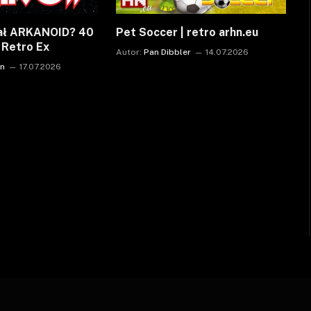
ał ARKANOID? 40
Pet Soccer | retro arhn.eu
| Retro Ex
Autor:
Pan Dibbler
14.07.2026
on
17.07.2026