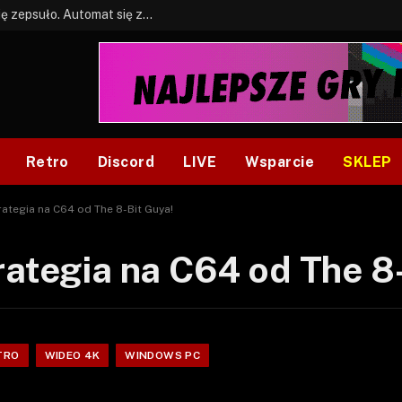
BONUS: Jak w tym kawale. A ja wiem co się zepsuło. Automat się zepsuł.
Retro
Discord
LIVE
Wsparcie
SKLEP
rategia na C64 od The 8-Bit Guya!
rategia na C64 od The 8
TRO
WIDEO 4K
WINDOWS PC