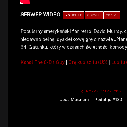
SERWER WIDEO:
YOUTUBE
ODYSEE
CDA.PL
Popularny amerykański fan retro, David Murray, 
niedawno pełną, dyskietkową grę o nazwie „Plan
64! Gatunku, który w czasach świetności komody j
Kanał The 8-Bit Guy
|
Grę kupisz tu (US)
|
Lub tu 
POPRZEDNI ARTYKUŁ
Opus Magnum — Podgląd #120